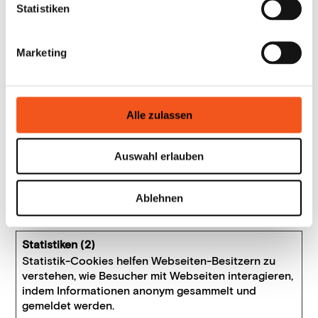
Statistiken
Maximale
Name
Anbieter
Zweck
Speicherda
i18nextLn
widget.roo
Bestimmt die
Bestän
Marketing
g
meo.app
bevorzugte
dig
Sprache des
Besuchers. Ermögli
cht der Webseite,
Alle zulassen
beim erneuten
Besuch des
Besuchers die
Auswahl erlauben
bevorzugte
Sprache
festzulegen.
Ablehnen
Statistiken (2)
Statistik-Cookies helfen Webseiten-Besitzern zu
verstehen, wie Besucher mit Webseiten interagieren,
indem Informationen anonym gesammelt und
gemeldet werden.