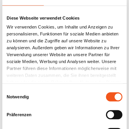
Cookies auf der
aktuellen Domäne.
Diese Webseite verwendet Cookies
kirby_sess
www.perg
Behält die
1 Tag
ion
ola-
Zustände des
Wir verwenden Cookies, um Inhalte und Anzeigen zu
experienc
Benutzers bei allen
personalisieren, Funktionen für soziale Medien anbieten
e.it
Seitenanfragen
zu können und die Zugriffe auf unsere Website zu
bei.
analysieren. Außerdem geben wir Informationen zu Ihrer
MailChim
www.perg
Anstehend
Sitzung
Verwendung unserer Website an unsere Partner für
pPopup
ola-
soziale Medien, Werbung und Analysen weiter. Unsere
experienc
Partner führen diese Informationen möglicherweise mit
e.it
weiteren Daten zusammen, die Sie ihnen bereitgestellt
haben oder die sie im Rahmen Ihrer Nutzung der Dienste
gesammelt haben.
Einwilligungsauswahl
Präferenzen (1)
Notwendig
Präferenz-Cookies ermöglichen einer Webseite sich
an Informationen zu erinnern, die die Art
beeinflussen, wie sich eine Webseite verhält oder
Präferenzen
aussieht, wie z. B. Ihre bevorzugte Sprache oder die
Region in der Sie sich befinden.