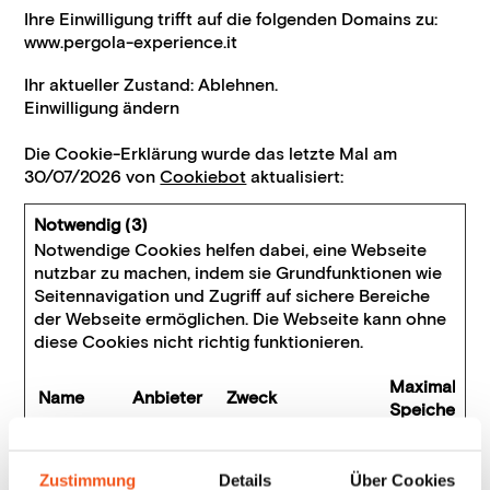
Ihre Einwilligung trifft auf die folgenden Domains zu:
www.pergola-experience.it
Ihr aktueller Zustand: Ablehnen.
Einwilligung ändern
Die Cookie-Erklärung wurde das letzte Mal am
30/07/2026 von
Cookiebot
aktualisiert:
Notwendig (3)
Notwendige Cookies helfen dabei, eine Webseite
nutzbar zu machen, indem sie Grundfunktionen wie
Seitennavigation und Zugriff auf sichere Bereiche
der Webseite ermöglichen. Die Webseite kann ohne
diese Cookies nicht richtig funktionieren.
Maximale
Name
Anbieter
Zweck
Speicherda
CookieCo
Cookiebo
Speichert den
1 Jahr
nsent
t
Zustimmungsstatu
Zustimmung
Details
Über Cookies
s des Benutzers für